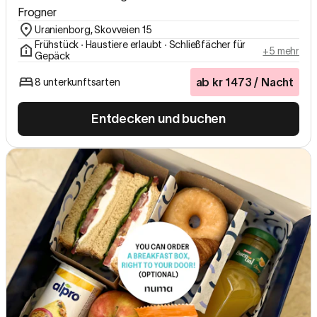
Frogner
Uranienborg, Skovveien 15
Frühstück ∙ Haustiere erlaubt ∙ Schließfächer für
+5 mehr
Gepäck
ab
kr
1473
/ Nacht
8 unterkunftsarten
Entdecken und buchen