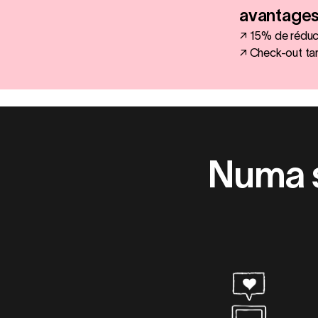
avantage
↗ 15% de réduct
↗ Check-out tar
Numa s