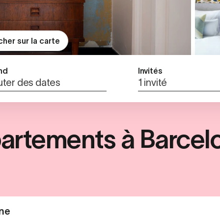
cher sur la carte
nd
Invités
uter des dates
1 invité
artements à Barcel
ne