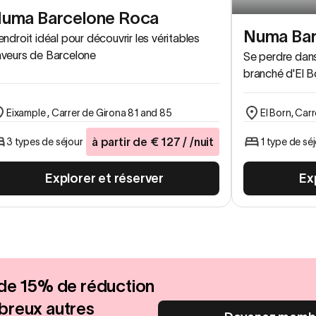
uma Barcelone Roca
Numa Bar
endroit idéal pour découvrir les véritables
aveurs de Barcelone
Se perdre dans
branché d'El B
El Born, Carr
Eixample , Carrer de Girona 81 and 85
à partir de
€
127
/ /nuit
1 type de sé
3 types de séjour
Ex
Explorer et réserver
 de 15% de réduction
breux autres