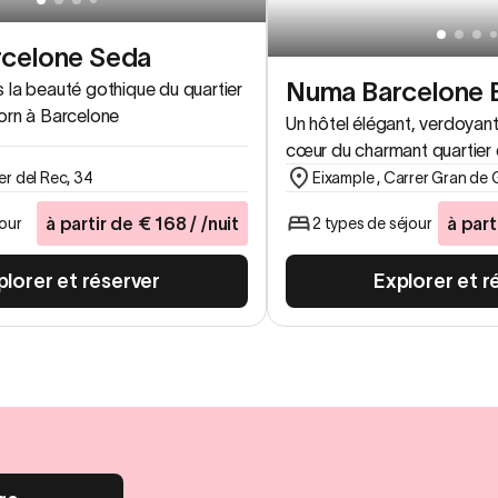
celone Seda
Numa Barcelone B
 la beauté gothique du quartier
orn à Barcelone
Un hôtel élégant, verdoyant
cœur du charmant quartier 
er del Rec, 34
Eixample , Carrer Gran de 
à partir de
€
168
/ /nuit
à part
jour
2 types de séjour
plorer et réserver
Explorer et r