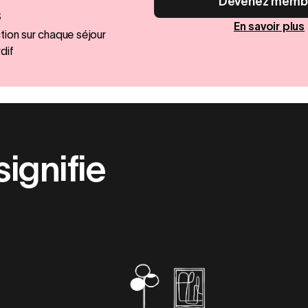
Devenez memb
s
En savoir plus
ion sur chaque séjour
dif
ignifie