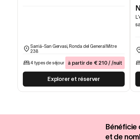
N
L'
s
Sarriá-San Gervasi, Ronda del General Mitre
238
à partir de
€
210
/ /nuit
4 types de séjour
Explorer et réserver
Bénéficie
et de nom