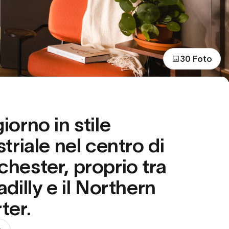
30 Foto
iorno in stile
triale nel centro di
hester, proprio tra
dilly e il Northern
ter.