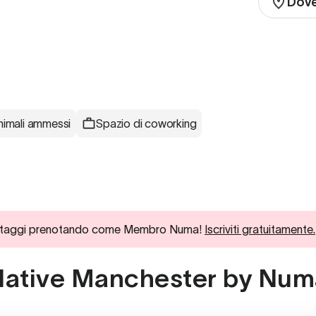
Dov
nimali ammessi
Spazio di coworking
ici vantaggi prenotando come Membro Numa!
Iscriviti gratuitamente.
a Native Manchester by Nu