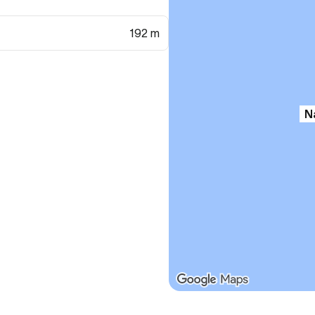
192 m
N