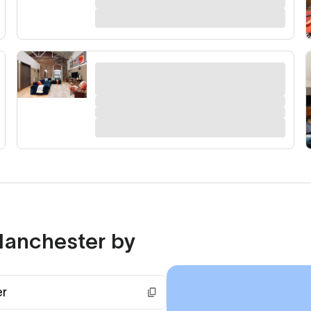
 Manchester by
er