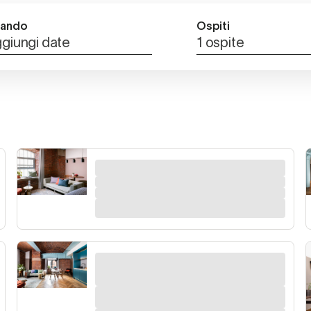
ando
Ospiti
giungi date
1 ospite