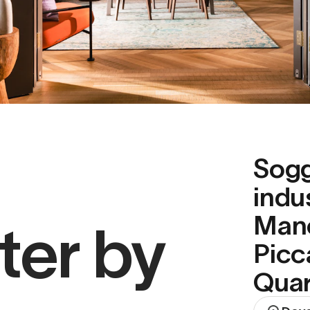
Sogg
indus
Manc
er by
Picca
Quar