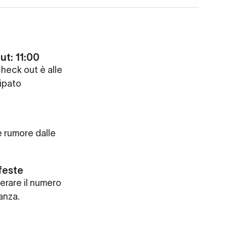
ut: 11:00
check out è alle
ipato
e rumore dalle
feste
erare il numero
anza.