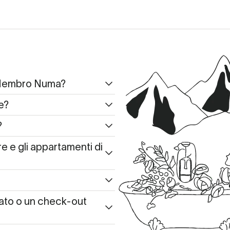
 Membro Numa?
e?
?
 e gli appartamenti di
ato o un check-out