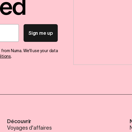
red
Sign me up
s from Numa. We'll use your data
itions
.
Découvrir
Voyages d'affaires
N