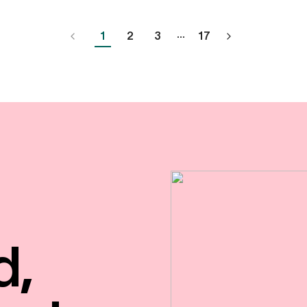
...
1
2
3
17
d,