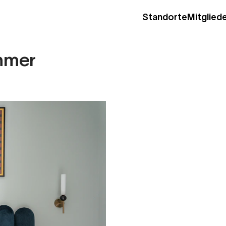
Standorte
Mitgliede
immer