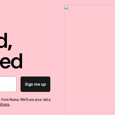
d,
red
Sign me up
s from Numa. We'll use your data
itions
.