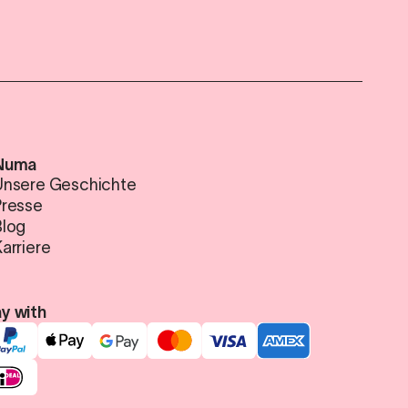
Numa
Unsere Geschichte
Presse
Blog
arriere
y with