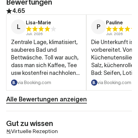
Bewertungen
4.65
Lisa-Marie
Pauline
L
P
Juli. 2026
Juli. 2026
Zentrale Lage, klimatisiert,
Die Unterkunft ist
sauberes Bad und
vorbereitet. Von
Bettwäsche. Toll war auch,
Küchenutensilien: 
dass man sich Kaffee, Tee
Salz, küchenrolle,
usw kostenfrei nachholen
Bad: Seifen, Lotio
konnte.
Es ist alles vorhan
via Booking.com
via Booking.com
fruhstück war bess
erwartet. Sehr lec
Alle Bewertungen anzeigen
viele besondere D
Kaffee war im Zim
vorhanden und im
Gut zu wissen
Eingangsbereich.
Virtuelle Rezeption