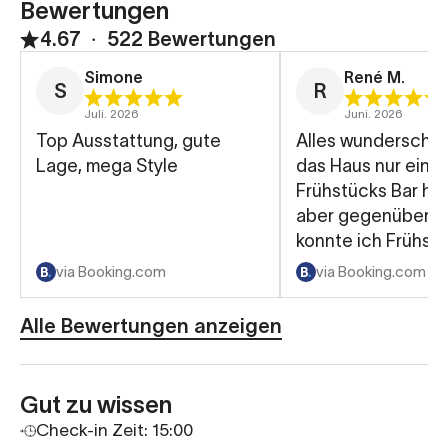
Bewertungen
4.67
∙
522 Bewertungen
Simone
René M.
S
R
Juli. 2026
Juni. 2026
Top Ausstattung, gute
Alles wunderschö
Lage, mega Style
das Haus nur eine
Frühstücks Bar hat
aber gegenüber im
konnte ich Frühst
gehen sehr gut
via Booking.com
via Booking.com
Alle Bewertungen anzeigen
Gut zu wissen
Check-in Zeit: 15:00