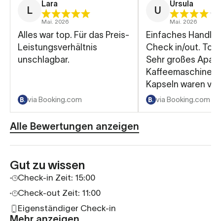
Lara
Ursula
L
U
Mai. 2026
Mai. 2026
Alles war top. Für das Preis-
Einfaches Handlin
Leistungsverhältnis
Check in/out. Top
unschlagbar.
Sehr großes Apart
Kaffeemaschine m
Kapseln waren vo
Ebenso eine
via Booking.com
via Booking.com
Waschmaschine. Für den
letzten Tag stehe
Alle Bewertungen anzeigen
zur Verfügung
Gut zu wissen
Check-in Zeit: 15:00
Check-out Zeit: 11:00
Eigenständiger Check-in
Mehr anzeigen