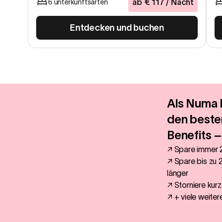
ab
€
117
/ Nacht
6 unterkunftsarten
Entdecken und buchen
Als Numa 
den besten
Benefits
↗ Spare immer
↗ Spare bis zu
länger
↗ Storniere kurzf
↗ + viele weiter