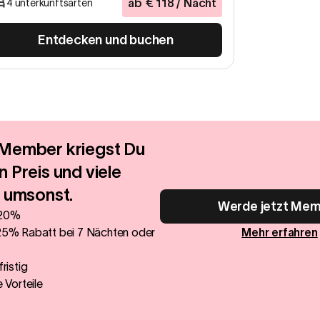
ab
€
118
/ Nacht
4 unterkunftsarten
Entdecken und buchen
Member kriegst Du
 Preis und viele
–
umsonst.
Werde jetzt Me
 20%
 25% Rabatt bei 7 Nächten oder
Mehr erfahren
ristig
e Vorteile