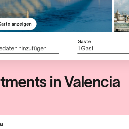
Karte anzeigen
Gäste
edaten hinzufügen
1 Gast
ments in Valencia
ia