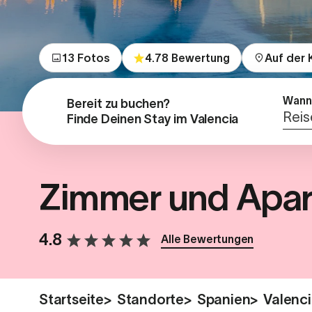
13 Fotos
4.78 Bewertung
Auf der 
Wann
Bereit zu buchen?

Reis
Finde Deinen Stay im Valencia
Zimmer und Apart
4.8
Alle Bewertungen
Startseite
>
Standorte
>
Spanien
>
Valenc