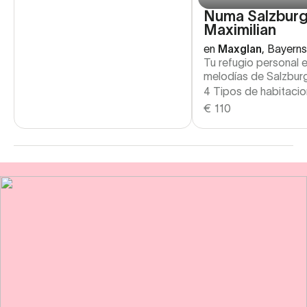
Numa Salzbur
Maximilian
en
Maxglan
,
Bayerns
Tu refugio personal e
melodías de Salzbur
4 Tipos de habitaci
€
110