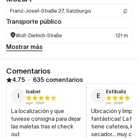
Franz-Josef-Straße 27, Salzburgo
Transporte público
Wolf-Dietrich-Straße
121 m
Mostrar más
Comentarios
4.75
∙
635 comentarios
Isabel
Estibaliz
I
E
ago.. 2026
jun.. 2026
La localización y que
Ubicación y limpie
tuviese consigna para dejar
fantásticas! La ha
las maletas tras el check
tiene cafetera, ket
out
secador… muy co