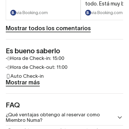
todo. Está muy bo
puesta y muy bien
via Booking.com
via Booking.com
aclimatada.
Mostrar todos los comentarios
Es bueno saberlo
Hora de Check-in: 15:00
Hora de Check-out: 11:00
Auto Check-in
Mostrar más
FAQ
¿Qué ventajas obtengo al reservar como
Miembro Numa?