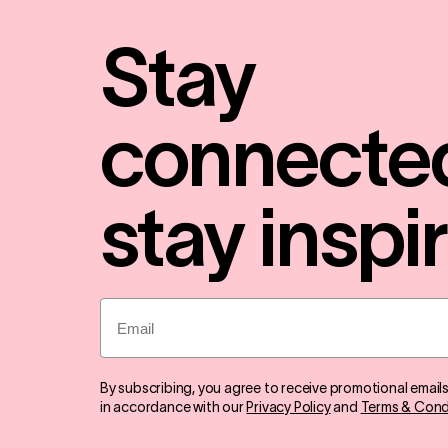
Stay
connecte
stay inspi
Email
By subscribing, you agree to receive promotional email
in accordance with our
Privacy Policy
and
Terms & Cond