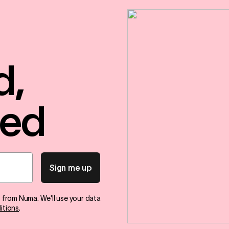
d,
red
Sign me up
s from Numa. We'll use your data
itions
.