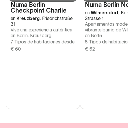
Numa Berlin
Numa Berlín N
Checkpoint Charlie
en
Wilmersdorf
,
Kon
en
Kreuzberg
,
Friedrichstraße
Strasse 1
31
Apartamentos moder
Vive una experiencia auténtica
vibrante barrio de W
en Berlin, Kreuzberg
en Berlín
7 Tipos de habitaciones desde
8 Tipos de habitaci
€
60
€
62