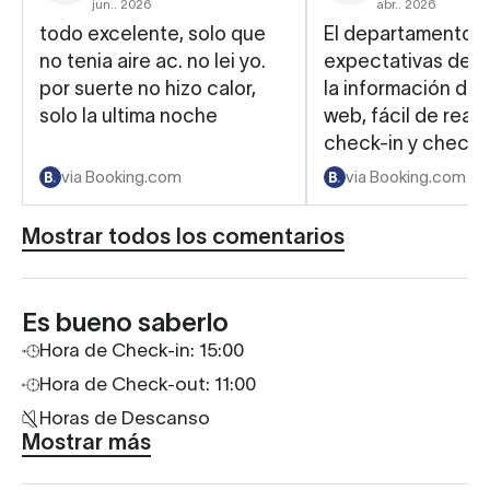
jun.. 2026
abr.. 2026
todo excelente, solo que
El departamento 
no tenia aire ac. no lei yo.
expectativas de a
por suerte no hizo calor,
la información de 
solo la ultima noche
web, fácil de reali
check-in y check-
Buena ubicación.
via Booking.com
via Booking.com
Mostrar todos los comentarios
Es bueno saberlo
Hora de Check-in: 15:00
Hora de Check-out: 11:00
Horas de Descanso
Mostrar más