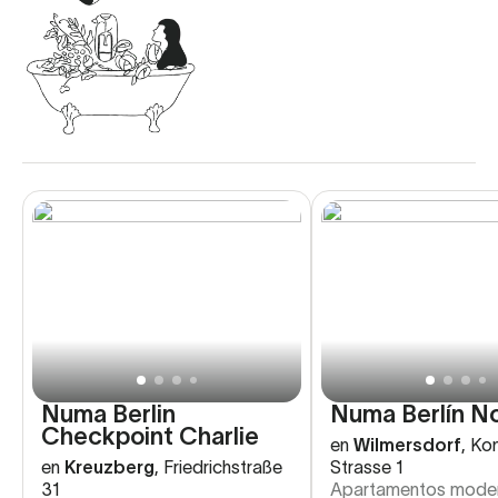
Numa Berlin
Numa Berlín N
Checkpoint Charlie
en
Wilmersdorf
,
Kon
en
Kreuzberg
,
Friedrichstraße
Strasse 1
31
Apartamentos moder