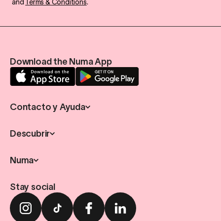
and
Terms & Conditions
.
Download the Numa App
Contacto y Ayuda
Descubrir
Numa
Stay social