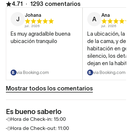
4.71
∙
1293 comentarios
Johana
Ana
J
A
jul.. 2026
jul.. 2026
Es muy agradalble buena
La ubicación, la 
ubicación tranquilo
de la cama, y de la
habitación en gene
silencio, los detal
dejan en la habitac
llegada. Todo muy
via Booking.com
via Booking.com
completo y agrada
Mostrar todos los comentarios
Es bueno saberlo
Hora de Check-in: 15:00
Hora de Check-out: 11:00