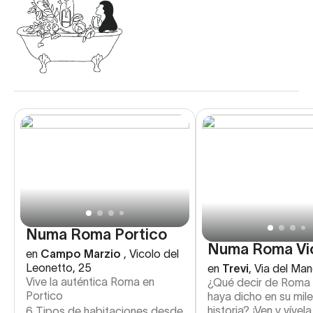
Numa Roma Portico
Numa Roma Vi
en
Campo Marzio
,
Vicolo del
Leonetto, 25
en
Trevi
,
Via del Man
Vive la auténtica Roma en
¿Qué decir de Roma 
Portico
haya dicho en su mile
historia? ¡Ven y vívela
6 Tipos de habitaciones desde