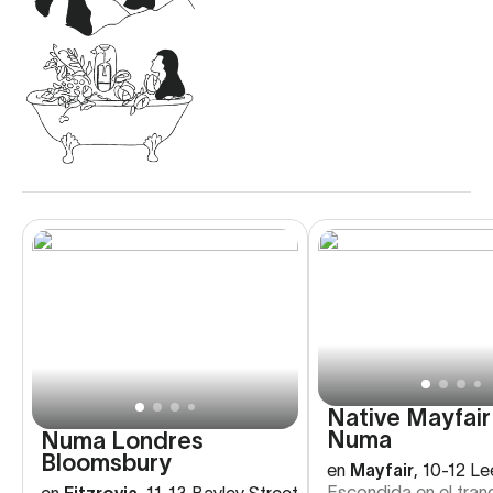
Native Mayfair
Numa
Numa Londres
Bloomsbury
en
Mayfair
,
10-12 Le
Escondida en el tran
en
Fitzrovia
,
11-13 Bayley Street