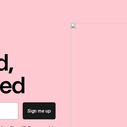
d,
red
Sign me up