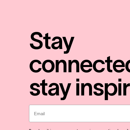
Stay
connecte
stay inspi
Email