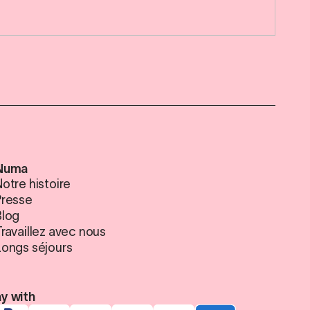
Numa
otre histoire
Presse
Blog
Travaillez avec nous
Longs séjours
y with