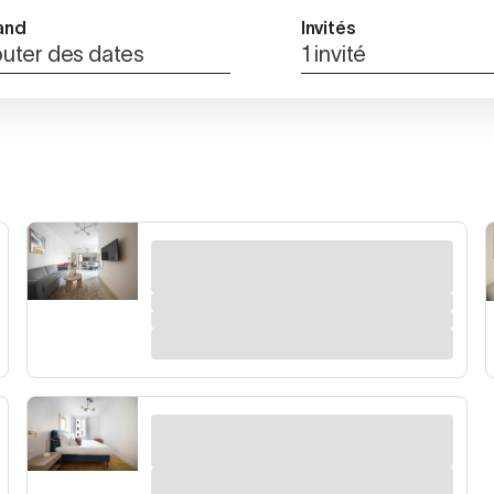
and
Invités
outer des dates
1 invité