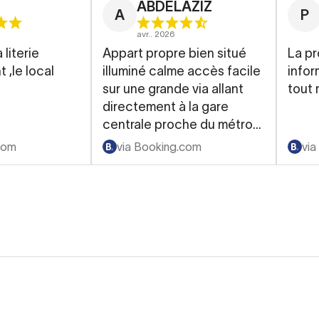
ABDELAZIZ
A
P
avr.. 2026
 literie
Appart propre bien situé
La pr
 ,le local
illuminé calme accès facile
info
sur une grande via allant
tout 
directement à la gare
centrale proche du métro
très sécurisé Cuisine
com
via Booking.com
via
équipée SB très propre
avec accessoires top J ai
aimé la notion de
consignes de bagages
facile proche gratuite et
sûre Je recommande et je
reviendrai