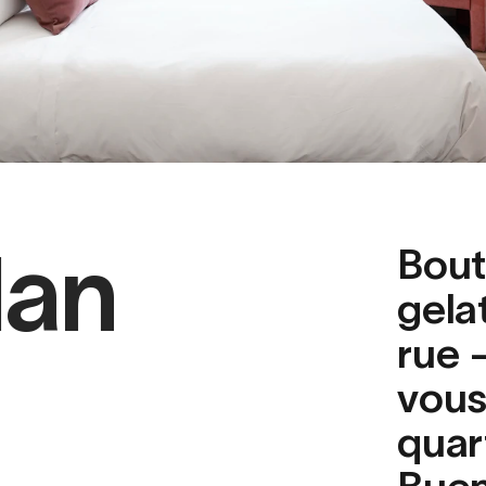
lan
Bout
gela
rue 
vous
quar