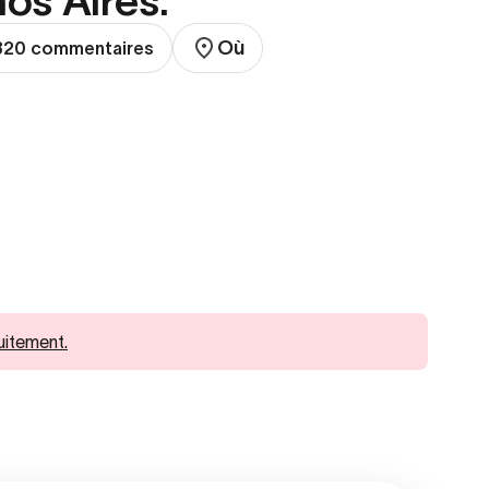
os Aires.
Où
 320 commentaires
uitement.