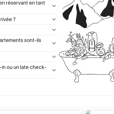
en réservant en tant
rivée ?
artements sont-ils
in ou un late check-