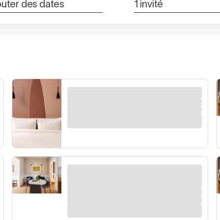
outer des dates
1 invité