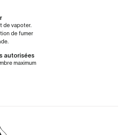
r
et de vapoter.
iction de fumer
nde.
s autorisées
nombre maximum