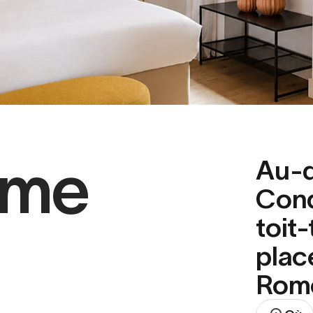
ome
Au-d
Cond
toit-
plac
Rome