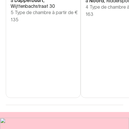
à
Dapperbuurt
,
à
Noord
,
Ridderspo
Wijttenbachstraat 30
4 Type de chambre à
5 Type de chambre à partir de
€
163
135