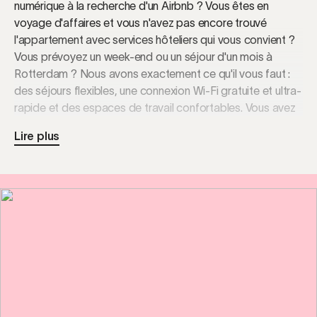
numérique à la recherche d'un Airbnb ? Vous êtes en
voyage d'affaires et vous n'avez pas encore trouvé
l'appartement avec services hôteliers qui vous convient ?
Vous prévoyez un week-end ou un séjour d'un mois à
Rotterdam ? Nous avons exactement ce qu'il vous faut :
des séjours flexibles, une connexion Wi-Fi gratuite et ultra-
rapide et des espaces de travail confortables. Vous avez
faim ? Vous pourrez mettre en pratique vos talents de
Lire plus
cuisinier dans nos cuisines et kitchenettes entièrement
équipées !
Les meilleurs monuments, musées, restaurants
et clubs de Rotterdam sont à quelques pas.
Rotterdam est le lieu où se rencontrent l’architecture
audacieuse, la culture créative et la vie urbaine animée.
Découvrez des monuments tels que l’impressionnant pont
Erasmus, le Depot Boijmans Van Beuningen aux reflets
miroitants et le Markthal, son marché couvert et coloré.
Promenez-vous le long des boulevards modernes qui
regorgent de restaurants internationaux, de boutiques