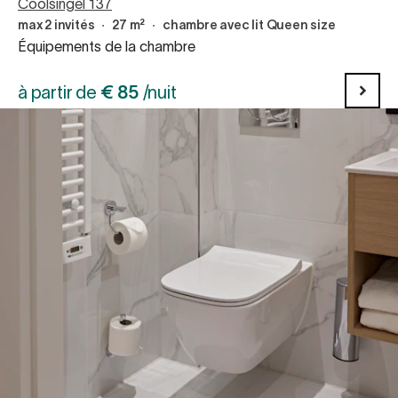
Coolsingel 137
max 2 invités
∙
27 m²
∙
chambre avec lit Queen size
Équipements de la chambre
à partir de
€
85
/nuit