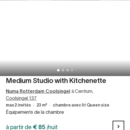
Medium Studio with Kitchenette
Numa Rotterdam Coolsingel
à Centrum
,
Coolsingel 137
max 2 invités
∙
23 m²
∙
chambre avec lit Queen size
Équipements de la chambre
à partir de
€
85
/nuit