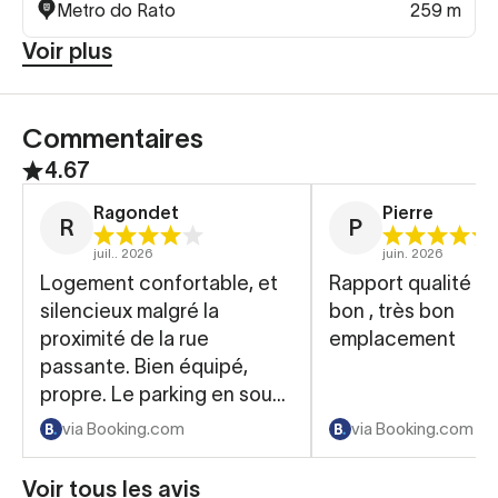
Metro do Rato
259 m
Voir plus
Commentaires
4.67
Ragondet
Pierre
R
P
juil.. 2026
juin. 2026
Logement confortable, et
Rapport qualité pri
silencieux malgré la
bon , très bon
proximité de la rue
emplacement
passante. Bien équipé,
propre. Le parking en sous
sol (réservation obligatoire)
via Booking.com
via Booking.com
est un plus. Le petit
déjeuner est de qualité.
Voir tous les avis