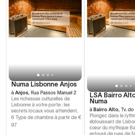
Numa Lisbonne Anjos
à
Anjos
,
Rua Passos Manuel 2
LSA Bairro Alt
Les richesses culturelles de
Numa
Lisbonne à votre porte : les
à
Bairro Alto
,
Tv. do
secrets locaux vous attendent.
Plongez dans le ryth
6 Type de chambre à partir de
€
éblouissant de Lisbo
97
cœur du mythique Bai
entouré de rues de f