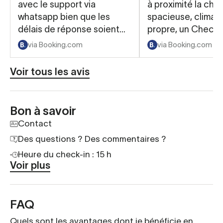
avec le support via
à proximité la ch
whatsapp bien que les
spacieuse, climati
délais de réponse soient
propre, un Check i
parfois un peu longs.
Check out simplifi
via Booking.com
via Booking.com
Facilité d'utilisation des
avec un code et 
services digitaux (check in
en scannant un Q
Voir tous les avis
check out)
Bon à savoir
Contact
Des questions ? Des commentaires ?
Heure du check-in : 15 h
Voir plus
FAQ
Quels sont les avantages dont je bénéficie en