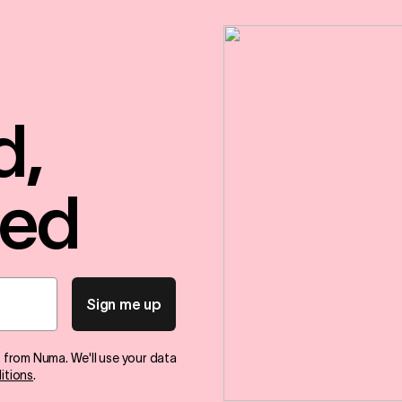
d,
red
Sign me up
s from Numa. We'll use your data
itions
.