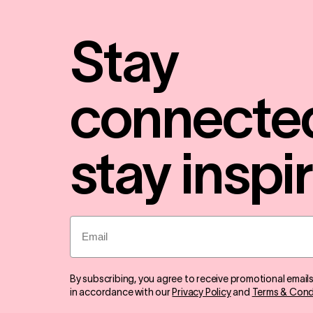
Stay
connecte
stay inspi
Email
By subscribing, you agree to receive promotional email
in accordance with our
Privacy Policy
and
Terms & Cond