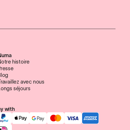
Numa
otre histoire
Presse
Blog
Travaillez avec nous
Longs séjours
y with