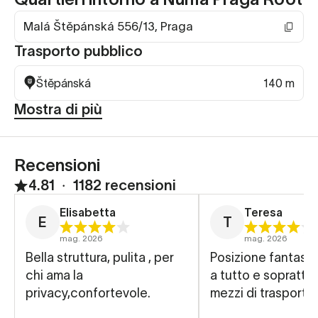
Malá Štěpánská 556/13, Praga
Trasporto pubblico
Štěpánská
140 m
Mostra di più
Recensioni
4.81
∙
1182 recensioni
Elisabetta
Teresa
E
T
mag. 2026
mag. 2026
Bella struttura, pulita , per
Posizione fantastic
chi ama la
a tutto e soprattut
privacy,confortevole.
mezzi di trasporto