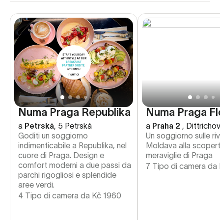
Numa Praga Republika
Numa Praga F
a
Petrská
,
5 Petrská
a
Praha 2
,
Dittricho
Goditi un soggiorno
Un soggiorno sulle riv
indimenticabile a Republika, nel
Moldava alla scopert
cuore di Praga. Design e
meraviglie di Praga
comfort moderni a due passi da
7 Tipo di camera da
parchi rigogliosi e splendide
aree verdi.
4 Tipo di camera da
Kč
1960