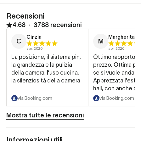
Recensioni
4.68
∙
3788 recensioni
Cinzia
Margherita
C
M
apr. 2026
apr. 2026
La posizione, il sistema pin,
Ottimo rapporto qu
la grandezza e la pulizia
prezzo. Ottima po
della camera, l’uso cucina,
se si vuole andare
la silenziosità della camera
Apprezzata l'estet
hall, con anche de
armadietti all'ingr
via Booking.com
via Booking.com
lasciare i bagagli 
c'era tutto il nece
Mostra tutte le recensioni
Informazioni utili