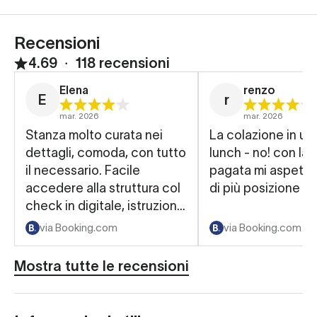
Recensioni
4.69
∙
118 recensioni
Elena
renzo
E
r
mar. 2026
mar. 2026
Stanza molto curata nei
La colazione in un
dettagli, comoda, con tutto
lunch - no! con la tariff
il necessario. Facile
pagata mi aspetta
accedere alla struttura col
di più posizione pe
check in digitale, istruzioni
molto chiare. Erano
via Booking.com
via Booking.com
presenti prodotti per
l’igiene e asciugamani, the
Mostra tutte le recensioni
e caffè e un bollitore,
acqua in bottiglia.
Posizione a 5 minuti a piedi