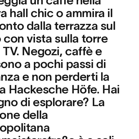
eggia un caffè nella
a hall chic o ammira il
onto dalla terrazza sul
 con vista sulla torre
a TV. Negozi, caffè e
sono a pochi passi di
anza e non perderti la
na Hackesche Höfe. Hai
gno di esplorare? La
ione della
opolitana