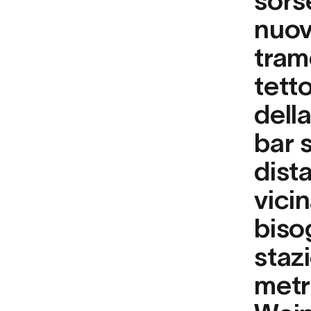
sors
nuov
tram
tetto
dell
bar 
dist
vici
biso
staz
metr