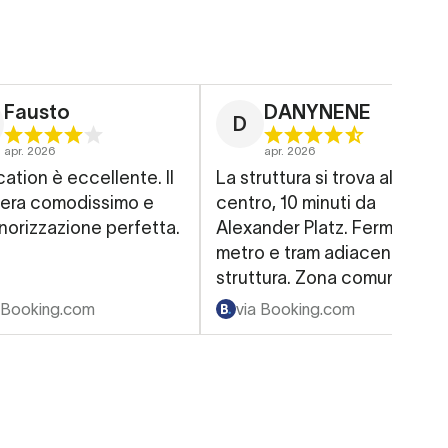
Fausto
DANYNENE
D
apr. 2026
apr. 2026
cation è eccellente. Il
La struttura si trova al
 era comodissimo e
centro, 10 minuti da
onorizzazione perfetta.
Alexander Platz. Fermata
metro e tram adiacenti alla
struttura. Zona comune
dotata di macchinetta dal
 Booking.com
via Booking.com
caffè e bollitore. Struttura
pulita, camera grande, letto
comodo. Possibilità di
asciugamani puliti. Check-
in e check-out automatici e