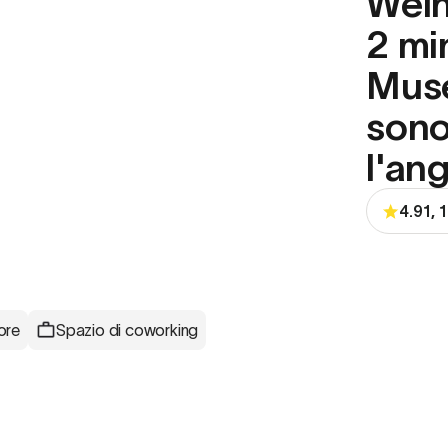
Wein
2 min
Muse
sono
l'an
4.91, 
ore
Spazio di coworking