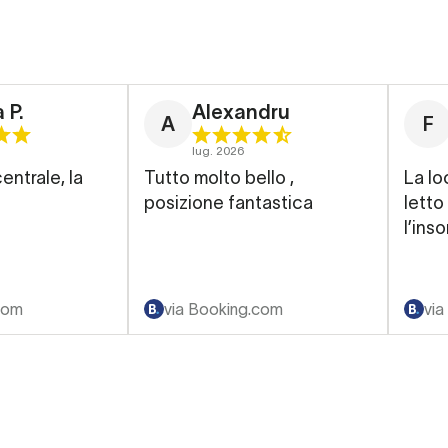
 P.
Alexandru
A
F
lug. 2026
entrale, la
Tutto molto bello ,
La lo
posizione fantastica
letto
l’ins
com
via Booking.com
via