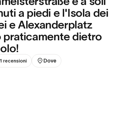
meisterstraße è a soli
uti a piedi e l'Isola dei
i e Alexanderplatz
 praticamente dietro
golo!
Dove
11 recensioni