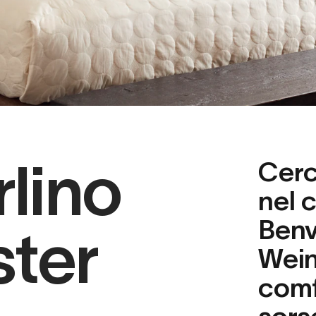
lino
Cerc
nel 
Benv
ter
Wein
comf