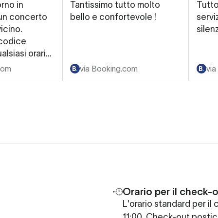
rno in
Tantissimo tutto molto
Tutto
un concerto
bello e confortevole !
servi
vicino.
silen
 codice
alsiasi orario
sa e pulita
com
via Booking.com
via
o
Orario per il check-o
L'orario standard per il 
11:00. Check-out postic