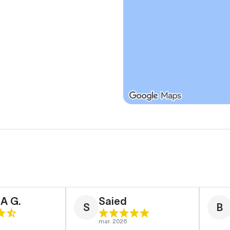
A G.
Saied
S
B
mar. 2026