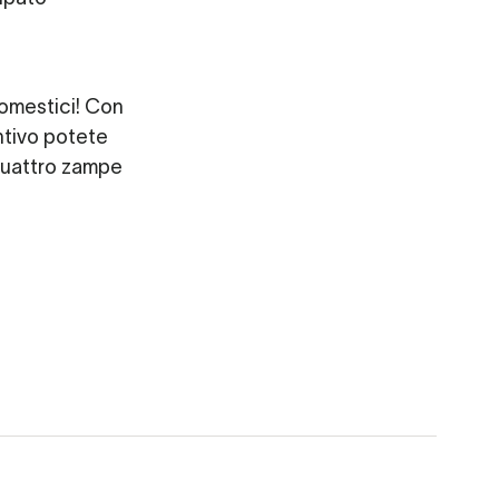
omestici! Con
ntivo potete
 quattro zampe