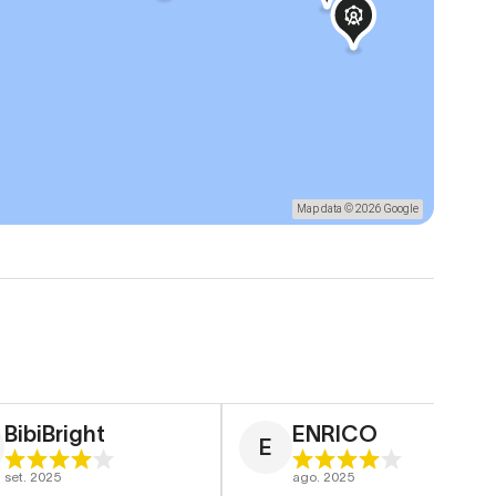
Map data © 2026 Google
BibiBright
ENRICO
E
set. 2025
ago. 2025