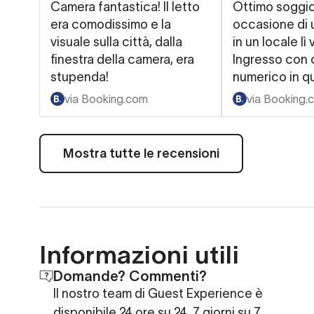
Camera fantastica! Il letto
Ottimo soggio
era comodissimo e la
occasione di 
visuale sulla città, dalla
in un locale lì 
finestra della camera, era
Ingresso con
stupenda!
numerico in qu
Camera spazio
via Booking.com
via Booking.
Tutto perfett
Mostra tutte le recensioni
Informazioni utili
Domande? Commenti?
Il nostro team di Guest Experience è
disponibile 24 ore su 24, 7 giorni su 7