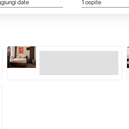
giungi date
1 ospite