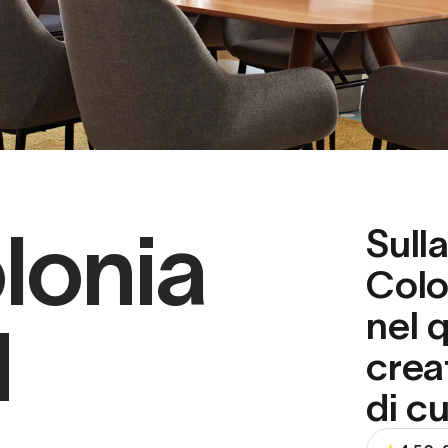
lonia
Sull
Colo
nel q
d
crea
di cu