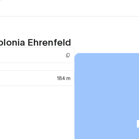
olonia Ehrenfeld
184 m