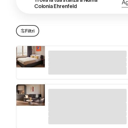
Trova la tua stanza a Numa 
Ag
Colonia Ehrenfeld
Filtri