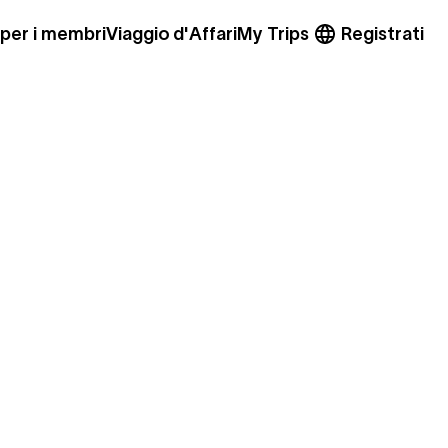
 per i membri
Viaggio d'Affari
My Trips
Registrati