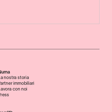
Numa
a nostra storia
artner immobiliari
Lavora con noi
Press