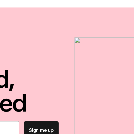
d,
red
Sign me up