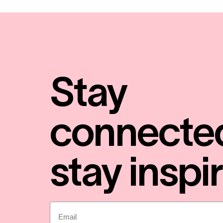
Stay
connecte
stay inspi
Email