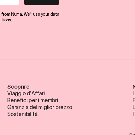
s from Numa. We'll use your data
itions
.
Scoprire
Viaggio d'Affari
L
Benefici per i membri
P
Garanzia del miglior prezzo
Sostenibilità