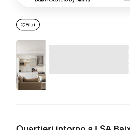
Filtri
Quartieri intorno a LSA Bai