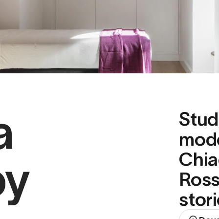
a
Stud
mode
Chia
by
Ross
stor