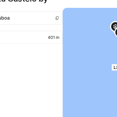
isboa
401 m
L