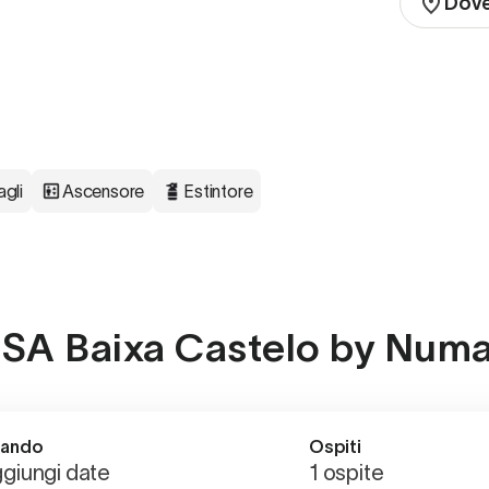
Dov
gli
Ascensore
Estintore
a LSA Baixa Castelo by Num
ando
Ospiti
giungi date
1 ospite