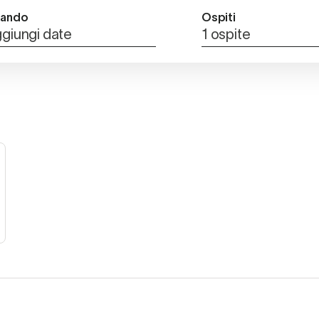
ando
Ospiti
giungi date
1 ospite