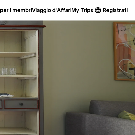
 per i membri
Viaggio d'Affari
My Trips
Registrati