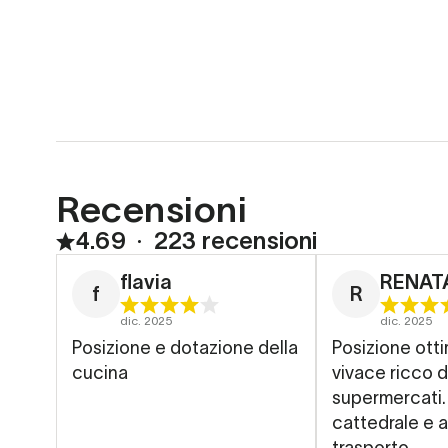
Recensioni
4.69
∙
223 recensioni
flavia
RENAT
f
R
dic. 2025
dic. 2025
Posizione e dotazione della
Posizione ottima Quar
cucina
vivace ricco di
supermercati. 
cattedrale e a