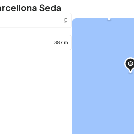
arcellona Seda
387 m