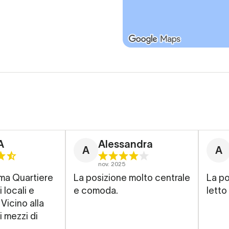
A
Alessandra
A
A
nov. 2025
tiere
La posizione molto centrale
La pos
 locali e
e comoda.
lett
Vicino alla
i mezzi di