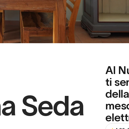
Al N
ti se
della
na Seda
mesc
elett