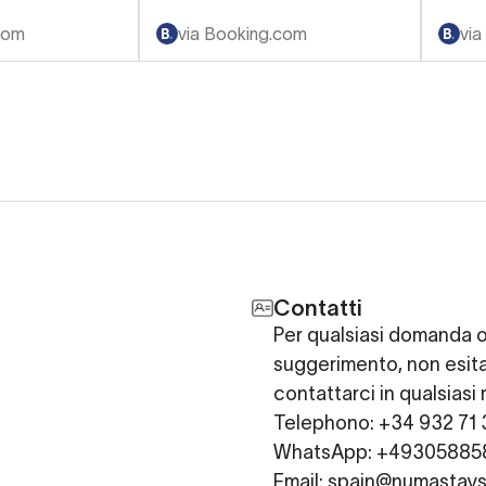
ento c è
com
via Booking.com
via
serve.
Contatti
Per qualsiasi domanda 
suggerimento, non esita
contattarci in qualsias
Telephono: +34 932 71 
WhatsApp: +49305885
Email: spain@numastay