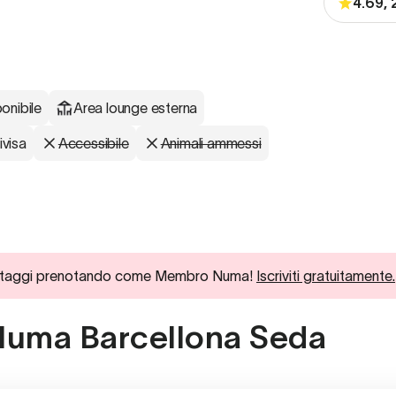
4.69, 
onibile
Area lounge esterna
ivisa
Accessibile
Animali ammessi
ici vantaggi prenotando come Membro Numa!
Iscriviti gratuitamente.
a Numa Barcellona Seda