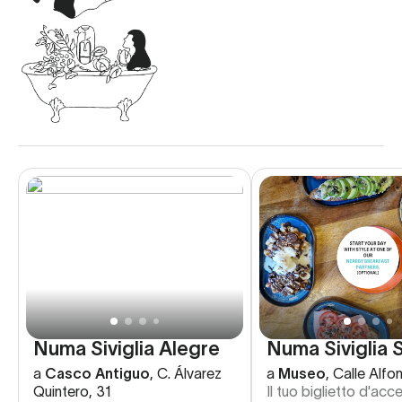
Numa Siviglia Alegre
Numa Siviglia 
a
Casco Antiguo
,
C. Álvarez
a
Museo
,
Calle Alfon
Quintero, 31
Il tuo biglietto d'acc