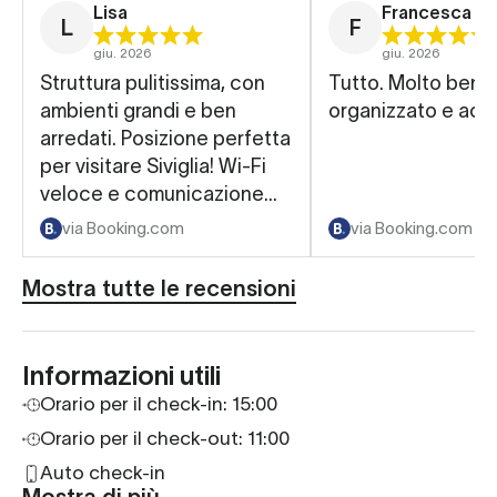
Lisa
Francesca
L
F
giu. 2026
giu. 2026
Struttura pulitissima, con
Tutto. Molto ben
ambienti grandi e ben
organizzato e acc
arredati. Posizione perfetta
per visitare Siviglia! Wi-Fi
veloce e comunicazione
efficiente per ogni cosa.
via Booking.com
via Booking.com
Consigliatissimo!
Mostra tutte le recensioni
Informazioni utili
Orario per il check-in:
15:00
Orario per il check-out: 11:00
Auto check-in