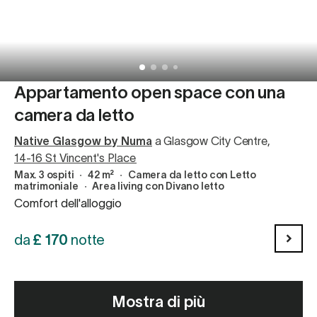
Appartamento open space con una
camera da letto
Native Glasgow by Numa
a Glasgow City Centre
,
14-16 St Vincent's Place
Max. 3 ospiti
∙
42 m²
∙
Camera da letto con Letto
matrimoniale
∙
Area living con Divano letto
Comfort dell'alloggio
da
£
170
notte
Mostra di più