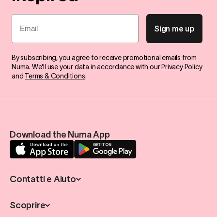
più grintosi ai grandi spettacoli nelle arene, la musica è il
Email
cuore pulsante della città. Qualunque siano i tuoi gusti,
Sign me up
troverai sicuramente un sound e un pubblico che fanno al
caso tuo.
By subscribing, you agree to receive promotional emails from
Numa. We'll use your data in accordance with our
Privacy Policy
and
Terms & Conditions
.
Download the Numa App
Contatti e Aiuto
Scoprire