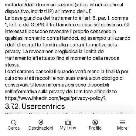
metadati/dati di comunicazione (ad es. informazioni sul
dispositivo, indirizzi IP) all’interno dell’UE.
La base giuridica del trattamento è l’art. 6, par. 1, comma
1, lett. a del GDPR. Il trattamento si basa sul consenso. Gli
interessati possono revocare il proprio consenso in
qualsiasi momento contattandoci, ad esempio utilizzando
i dati di contatto forniti nella nostra informativa sulla
privacy. La revoca non pregiudica la liceità del
trattamento effettuato fino al momento della revoca
stessa.
I dati saranno cancellati quando verrà meno la finalità per
cui sono stati raccolti e non sussisterà alcun obbligo di
conservarli. Ulteriori informazioni sono disponibili
nell'informativa sulla privacy del fornitore all'indirizzo
https://www.linkedin.com/legal/privacy-policy?.
3.7.2. Usercentrics
Utilizziamo Usercentrics per la gestione dei consensi. Il
fornitore è Usercentrics GmbH, Sendlinger Straße 7,
80331 Monaco di Baviera. Il fornitore tratta i metadati e i
My Trips
Cerca
Destinazioni
Profilo
More
dati di comunicazione (ad es. informazioni sul dispositivo,