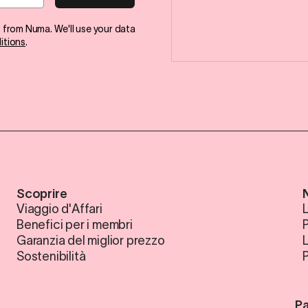
s from Numa. We'll use your data
itions
.
Scoprire
Viaggio d'Affari
L
Benefici per i membri
P
Garanzia del miglior prezzo
Sostenibilità
Pa