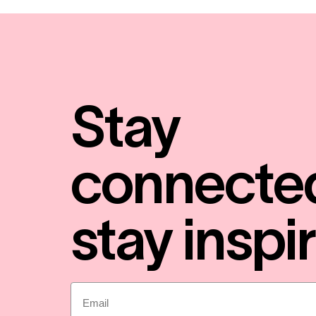
Stay
connecte
stay inspi
Email