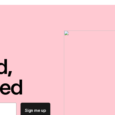
d,
red
Sign me up