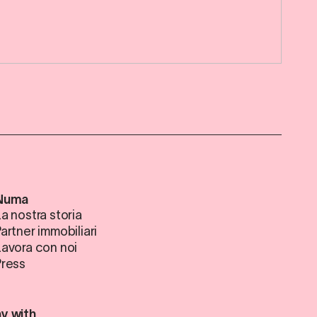
Numa
a nostra storia
artner immobiliari
Lavora con noi
Press
y with