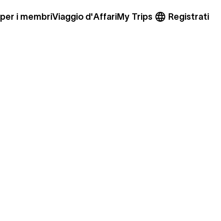
 per i membri
Viaggio d'Affari
My Trips
Registrati