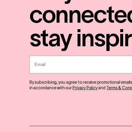
connecte
stay inspi
Email
By subscribing, you agree to receive promotional email
in accordance with our
Privacy Policy
and
Terms & Cond