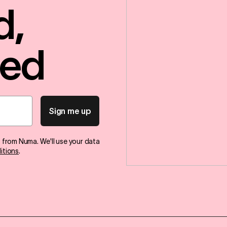
d,
red
Sign me up
s from Numa. We'll use your data
itions
.