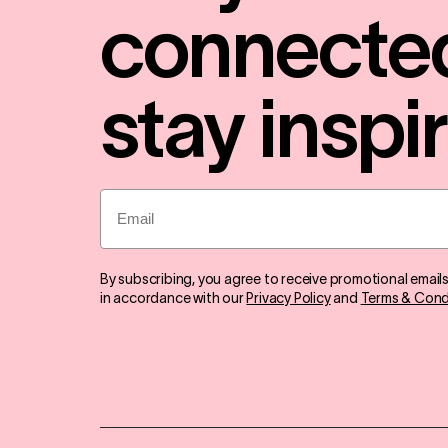
connecte
stay inspi
Email
By subscribing, you agree to receive promotional email
in accordance with our
Privacy Policy
and
Terms & Cond