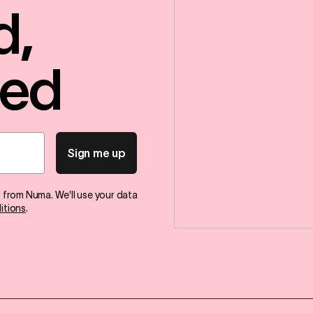
d,
red
Sign me up
s from Numa. We'll use your data
itions
.